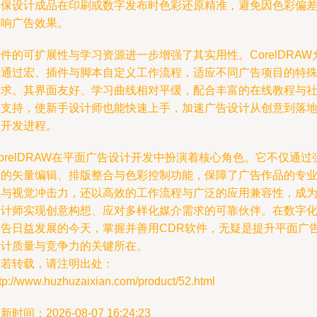
确保设计成品在印刷或数字发布时色彩还原精准，避免因色彩偏
影响广告效果。
件的可扩展性与学习资源进一步增强了其实用性。CorelDRAW
许通过宏、插件与脚本自定义工作流程，适应不同广告项目的特
需求。其界面友好、学习曲线相对平缓，配合丰富的在线教程与
区支持，使新手设计师也能快速上手，加速广告设计从创意到落
的开发进程。
orelDRAW在平面广告设计开发中扮演着核心角色。它不仅通过
大的矢量编辑、排版整合与色彩控制功能，保障了广告作品的专
性与视觉冲击力，还以高效的工作流程与广泛的应用兼容性，成
设计师实现创意构想、应对多样化媒介需求的可靠伙伴。在数字
广告日益发展的今天，掌握并善用CDR软件，无疑是提升平面广
设计质量与竞争力的关键所在。
如若转载，请注明出处：
tp://www.huzhuzaixian.com/product/52.html
新时间：2026-08-07 16:24:23