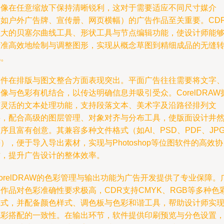
图像在任意缩放下保持清晰锐利，这对于需要适应不同尺寸媒介
（如户外广告牌、宣传册、网页横幅）的广告作品至关重要。CD
强大的贝塞尔曲线工具、形状工具与节点编辑功能，使设计师能
精准高效地绘制与调整图形，实现从概念草图到精细成品的无缝
化。
软件在排版与图文整合方面表现突出。平面广告往往需要将文字
像与色彩有机结合，以传达明确信息并吸引受众。CorelDRAW
有灵活的文本处理功能，支持段落文本、美术字及沿路径排列文
字，配合高级的图层管理、对象对齐与分布工具，使版面设计井
序且富有创意。其兼容多种文件格式（如AI、PSD、PDF、JP
），便于导入导出素材，实现与Photoshop等位图软件的高效协
作，提升广告设计的整体效率。
orelDRAW的色彩管理与输出功能为广告开发提供了专业保障。
作品对色彩准确性要求极高，CDR支持CMYK、RGB等多种色
模式，并配备颜色样式、调色板与色彩和谐工具，帮助设计师实
色彩搭配的一致性。在输出环节，软件提供印刷预览与分色设置