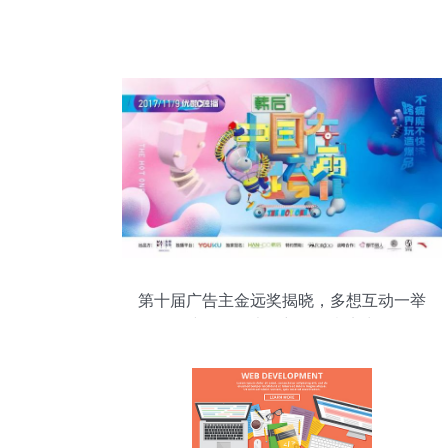
第十届广告主金远奖揭晓，多想互动一举
摘得四项大奖彰显创意实力