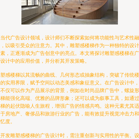
在当代广告设计领域，设计师们不断探索如何将功能性与艺术性
合，以吸引受众的注意力。其中，雕塑感楼梯作为一种独特的设
元素，正逐渐成为广告创意中的亮点。本文将探讨雕塑感楼梯在
告设计中的应用价值，并分析其开发策略。
雕塑感楼梯以其流畅的曲线、几何形态或抽象结构，突破了传统
梯的实用界限，赋予空间以动态美感和象征意义。在广告设计中
它不仅可以作为产品展示的背景，例如在时尚品牌广告中，螺旋
楼梯能强化高端、优雅的品牌形象；还可以成为叙事工具，如通
楼梯的起伏隐喻人生旅程，增强广告的情感共鸣。这种元素尤其
用于房地产、奢侈品和旅游行业的广告，能有效提升视觉冲击力
记忆度。
在开发雕塑感楼梯的广告设计时，需注重创新与实用性的平衡。