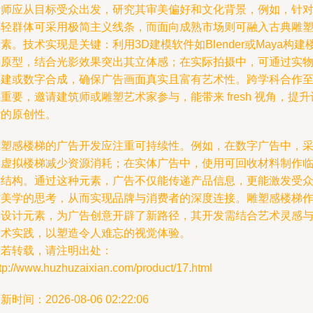
计师应从目标受众出发，研究其审美偏好和文化背景，例如，针
年轻群体可采用极简主义线条，而面向成熟市场则可融入古典雕
素。技术实现是关键：利用3D建模软件如Blender或Maya构建
梯原型，结合光影效果突出其立体感；在实际拍摄中，可通过实
搭建或数字合成，确保广告画面真实且富有艺术性。跨学科合作
重要，邀请建筑师或雕塑艺术家参与，能带来 fresh 视角，提升
计的原创性。
雕塑感楼梯的广告开发应注重可持续性。例如，在数字广告中，
用虚拟楼梯减少资源消耗；在实体广告中，使用可回收材料制作
时结构。通过这种元素，广告不仅能传递产品信息，更能激发受
对美学的思考，从而实现品牌与消费者的深度连接。雕塑感楼梯
为设计元素，为广告创意开辟了新路径，其开发需结合艺术灵感
技术实践，以塑造令人难忘的视觉体验。
如若转载，请注明出处：
tp://www.huzhuzaixian.com/product/17.html
新时间：2026-08-06 02:22:06