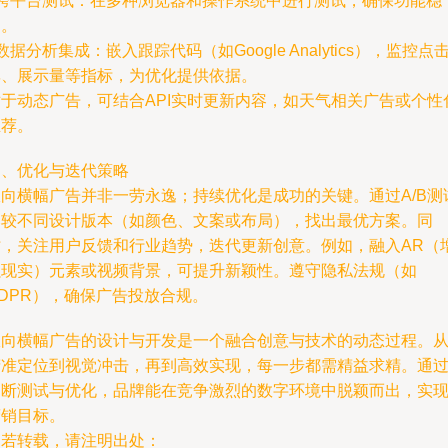
- 跨平台测试：在多种浏览器和操作系统中进行测试，确保功能稳
定。
 数据分析集成：嵌入跟踪代码（如Google Analytics），监控点
率、展示量等指标，为优化提供依据。
对于动态广告，可结合API实时更新内容，如天气相关广告或个性
推荐。
四、优化与迭代策略
纵向横幅广告并非一劳永逸；持续优化是成功的关键。通过A/B测
比较不同设计版本（如颜色、文案或布局），找出最优方案。同
时，关注用户反馈和行业趋势，迭代更新创意。例如，融入AR（
强现实）元素或视频背景，可提升新颖性。遵守隐私法规（如
DPR），确保广告投放合规。
纵向横幅广告的设计与开发是一个融合创意与技术的动态过程。
精准定位到视觉冲击，再到高效实现，每一步都需精益求精。通
不断测试与优化，品牌能在竞争激烈的数字环境中脱颖而出，实
营销目标。
如若转载，请注明出处：