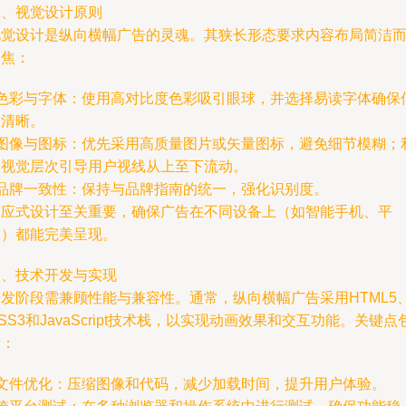
二、视觉设计原则
视觉设计是纵向横幅广告的灵魂。其狭长形态要求内容布局简洁
聚焦：
- 色彩与字体：使用高对比度色彩吸引眼球，并选择易读字体确保
息清晰。
- 图像与图标：优先采用高质量图片或矢量图标，避免细节模糊；
用视觉层次引导用户视线从上至下流动。
- 品牌一致性：保持与品牌指南的统一，强化识别度。
响应式设计至关重要，确保广告在不同设备上（如智能手机、平
板）都能完美呈现。
三、技术开发与实现
开发阶段需兼顾性能与兼容性。通常，纵向横幅广告采用HTML5
SS3和JavaScript技术栈，以实现动画效果和交互功能。关键点
括：
- 文件优化：压缩图像和代码，减少加载时间，提升用户体验。