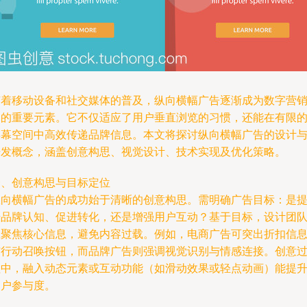
随着移动设备和社交媒体的普及，纵向横幅广告逐渐成为数字营
中的重要元素。它不仅适应了用户垂直浏览的习惯，还能在有限
屏幕空间中高效传递品牌信息。本文将探讨纵向横幅广告的设计
开发概念，涵盖创意构思、视觉设计、技术实现及优化策略。
一、创意构思与目标定位
纵向横幅广告的成功始于清晰的创意构思。需明确广告目标：是
升品牌认知、促进转化，还是增强用户互动？基于目标，设计团
应聚焦核心信息，避免内容过载。例如，电商广告可突出折扣信
与行动召唤按钮，而品牌广告则强调视觉识别与情感连接。创意
程中，融入动态元素或互动功能（如滑动效果或轻点动画）能提
用户参与度。