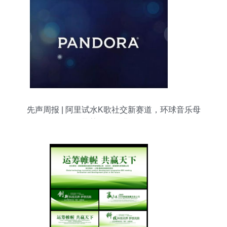
先声周报 | 阿里试水K歌社交新赛道，环球音乐母
带焚毁引行业警醒