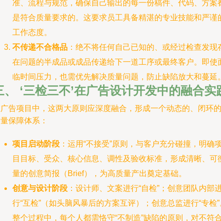
准、流程与规范，确保自己输出的每一份稿件、代码、方案
是符合质量要求的。这要求员工具备精湛的专业技能和严谨
工作态度。
不传递不合格品
：绝不将任何自己已知的、或经过检查发现
在问题的半成品或成品传递给下一道工序或最终客户。即使
临时间压力，也需优先解决质量问题，防止缺陷放大和蔓延
三、 ‘三检三不’在广告设计开发中的融合实
在广告项目中，这两大原则应深度融合，形成一个动态的、闭环
质量保障体系：
项目启动阶段
：运用“不接受”原则，与客户充分碰撞，明确
目目标、受众、核心信息、调性及验收标准，形成清晰、可
量的创意简报（Brief），为高质量产出奠定基础。
创意与设计阶段
：设计师、文案进行“自检”；创意团队内部
行“互检”（如头脑风暴后的方案互评）；创意总监进行“专检”
整个过程中，每个人都需恪守“不制造”缺陷的原则，对不符