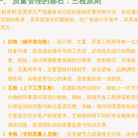
一、 质量管理的基石：三检原则
‘三检原则’是贯穿生产或服务全过程的基础质量控制方法，旨在通
多层级的检查，及早发现并拦截缺陷。在广告设计开发中，其具
体现为：
自检（操作者自检）
：设计师、文案、开发工程师等每一位
目参与者，在完成自身环节的工作后，必须首先进行自我检
查。例如，设计师需检查画面的分辨率、色彩模式、字体版
权、元素对齐等；文案需校对错别字、语法逻辑、品牌调性
致性等。自检是责任心的体现，是质量的第一道防线。
互检（上下工序互检）
：在团队协作流程中，接收上一环节
出物的同事需对其进行检验。例如，前端开发工程师需检查
计师提供的切图与标注是否完整、准确；项目经理需审核创
方案是否符合客户简报要求。互检能利用不同的专业视角发
潜在问题，促进团队间的质量监督与知识共享。
专检（专职质量人员检）
：在关键节点或最终交付前，由专