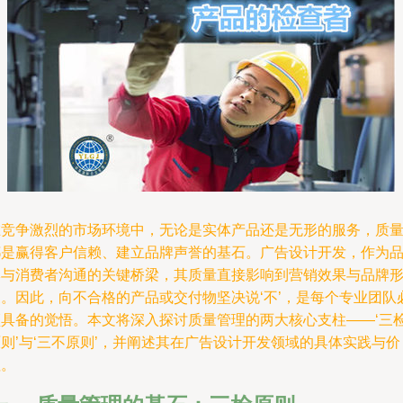
在竞争激烈的市场环境中，无论是实体产品还是无形的服务，质
都是赢得客户信赖、建立品牌声誉的基石。广告设计开发，作为
牌与消费者沟通的关键桥梁，其质量直接影响到营销效果与品牌
象。因此，向不合格的产品或交付物坚决说‘不’，是每个专业团队
须具备的觉悟。本文将深入探讨质量管理的两大核心支柱——‘三
则’与‘三不原则’，并阐述其在广告设计开发领域的具体实践与价
值。