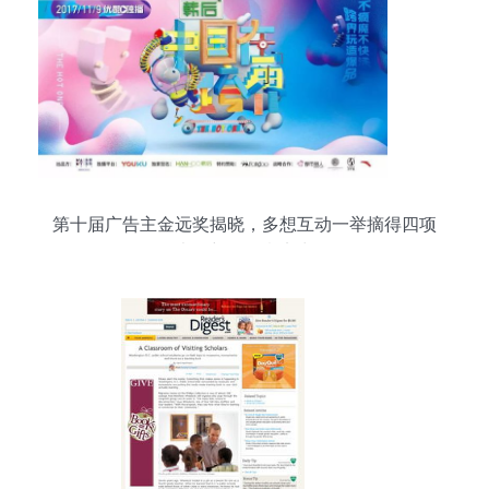
第十届广告主金远奖揭晓，多想互动一举摘得四项
大奖彰显创意实力