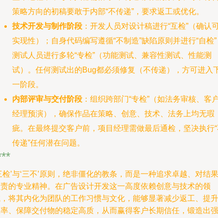
策略方向的初稿要敢于内部“不传递”，要求返工或优化。
技术开发与制作阶段
：开发人员对设计稿进行“互检”（确认
实现性）；自身代码编写遵循“不制造”缺陷原则并进行“自检”
测试人员进行多轮“专检”（功能测试、兼容性测试、性能测
试）。任何测试出的Bug都必须修复（不传递），方可进入
一阶段。
内部评审与交付阶段
：组织跨部门“专检”（如法务审核、客
经理预演），确保作品在策略、创意、技术、法务上均无瑕
疵。在最终提交客户前，项目经理需做最后通检，坚决执行“
传递”任何潜在问题。
***
三检’与‘三不’原则，绝非僵化的教条，而是一种追求卓越、对结
负责的专业精神。在广告设计开发这一高度依赖创意与技术的领
域，将其内化为团队的工作习惯与文化，能够显著减少返工、提
效率、保障交付物的稳定高质，从而赢得客户长期信任，锻造出